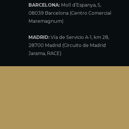
BARCELONA:
Moll d’Espanya, 5,
08039 Barcelona (Centro Comercial
Maremagnum)
MADRID:
Vía de Servicio A-1, km 28,
28700 Madrid (Circuito de Madrid
Jarama, RACE)
IBIZA:
Carretera de l'Aeroport, 78,
80, 07817 Ibiza, Balearic Islands
MARBELLA:
Av. Bulevar Príncipe
Alfonso de Hohenlohe, 29, 29602
Marbella, Málaga
Llámanos