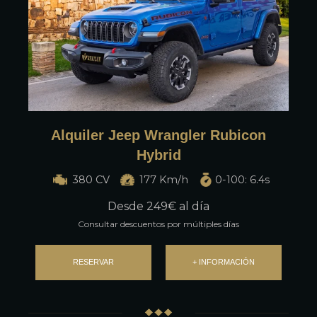
Alquiler Jeep Wrangler Rubicon
Hybrid
380 CV
177 Km/h
0-100: 6.4s
Desde
249
€ al día
Consultar descuentos por múltiples días
RESERVAR
+ INFORMACIÓN