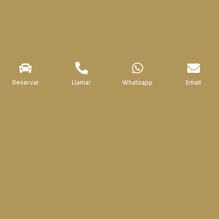
+34 918 10 74 28
WhatsApp: +34 647 881 713
Horario
Lunes – Domingo: 10:00 – 20:00h
Reservar
Llamar
Whatsapp
Email