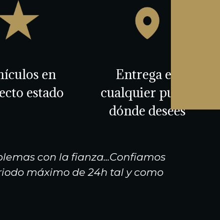
hículos en
Entrega en
ecto estado
cualquier punto
dónde desees
lemas con la fianza...Confiamos
"Qui
periodo máximo de 24h tal y como
alquilam
la d