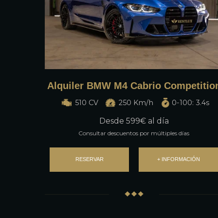
Alquiler BMW M4 Cabrio Competitio
510 CV
250 Km/h
0-100: 3.4s
Desde
599
€ al día
Consultar descuentos por múltiples días
RESERVAR
+ INFORMACIÓN