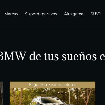
Marcas
Superdeportivos
Alta gama
SUV’s
 BMW de tus sueños 
Elige entre varios colores