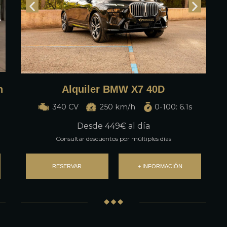
n
Alquiler BMW X7 40D
340 CV
250 km/h
0-100: 6.1s
Desde
449
€ al día
Consultar descuentos por múltiples días
RESERVAR
+ INFORMACIÓN