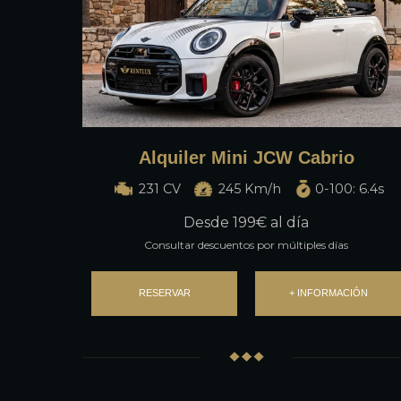
Alquiler Mini JCW Cabrio
231 CV
245 Km/h
0-100: 6.4s
Desde
199
€ al día
Consultar descuentos por múltiples días
RESERVAR
+ INFORMACIÓN