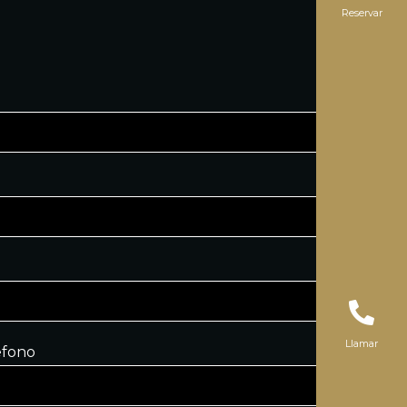
Reservar
Llamar
éfono