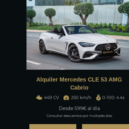
Alquiler Mercedes CLE 53 AMG
Cabrio
449 CV
250 km/h
0-100: 4.4s
Desde
599
€ al día
Consultar descuentos por múltiples días