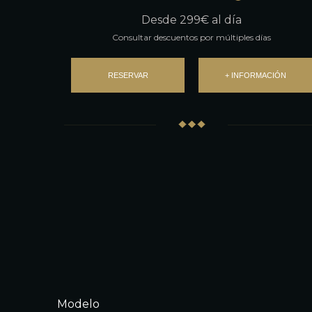
Desde
299
€ al día
Consultar descuentos por múltiples días
RESERVAR
+ INFORMACIÓN
Modelo