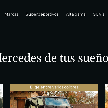
Marcas
Superdeportivos
Alta gama
SUV’s
Mercedes de tus sueñ
Elige entre varios colores