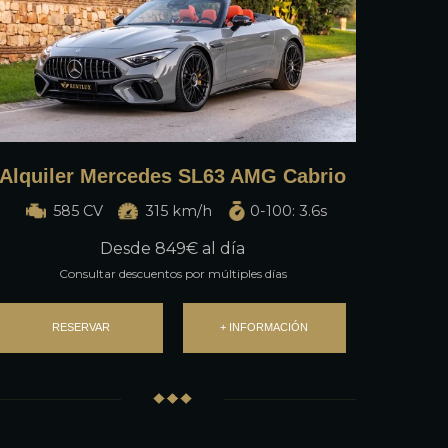
Alquiler Mercedes SL63 AMG Cabrio
585 CV
315 km/h
0-100: 3.6s
Desde
849
€ al día
Consultar descuentos por múltiples días
RESERVAR
+ INFORMACIÓN