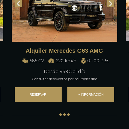
Alquiler Mercedes G63 AMG
585 CV
220 km/h
0-100: 4.5s
Desde
949
€ al día
Consultar descuentos por múltiples días
RESERVAR
+ INFORMACIÓN