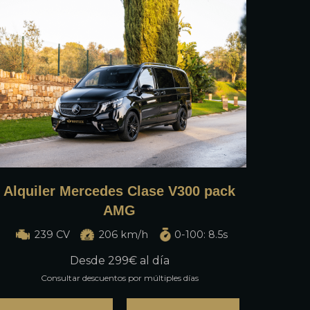
Alquiler Mercedes Clase V300 pack
AMG
239 CV
206 km/h
0-100: 8.5s
Desde
299
€ al día
Consultar descuentos por múltiples días