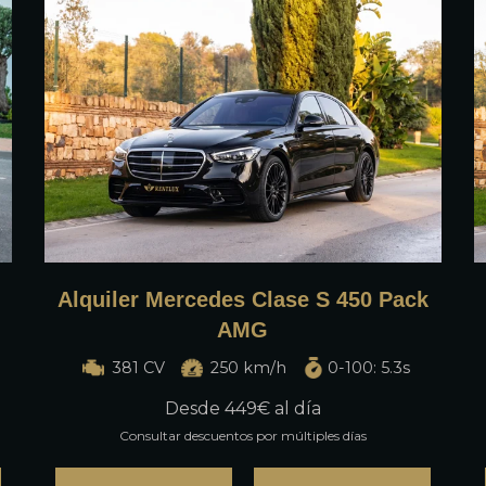
Alquiler Mercedes Clase S 450 Pack
AMG
381 CV
250 km/h
0-100: 5.3s
Desde
449
€ al día
Consultar descuentos por múltiples días