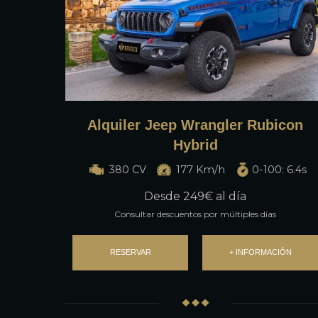
Alquiler Jeep Wrangler Rubicon
Hybrid
380 CV
177 Km/h
0-100: 6.4s
Desde
249
€ al día
Consultar descuentos por múltiples días
RESERVAR
+ INFORMACIÓN