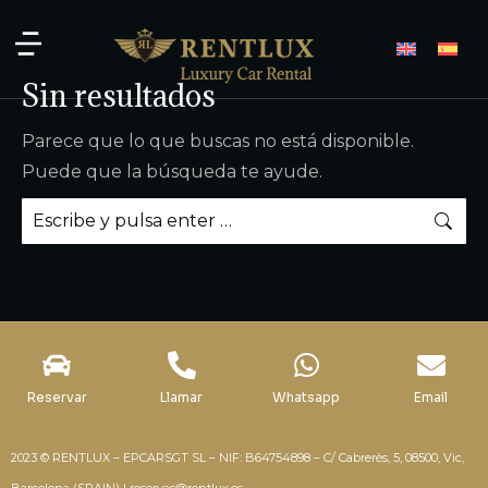
Sin resultados
Parece que lo que buscas no está disponible.
Puede que la búsqueda te ayude.
Reservar
Llamar
Whatsapp
Email
2023 © RENTLUX – EPCARSGT SL – NIF: B64754898 – C/ Cabrerès, 5, 08500, Vic,
Barcelona (SPAIN) |
reservas@rentlux.es